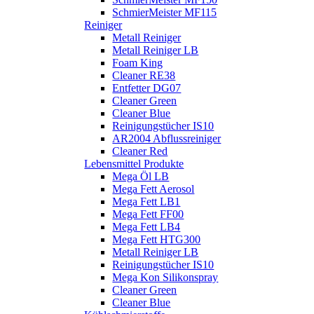
SchmierMeister MF115
Reiniger
Metall Reiniger
Metall Reiniger LB
Foam King
Cleaner RE38
Entfetter DG07
Cleaner Green
Cleaner Blue
Reinigungstücher IS10
AR2004 Abflussreiniger
Cleaner Red
Lebensmittel Produkte
Mega Öl LB
Mega Fett Aerosol
Mega Fett LB1
Mega Fett FF00
Mega Fett LB4
Mega Fett HTG300
Metall Reiniger LB
Reinigungstücher IS10
Mega Kon Silikonspray
Cleaner Green
Cleaner Blue