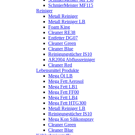
SchmierMeister MF115
Reiniger
Metall Reiniger
Metall Reiniger LB
Foam King
Cleaner RE38
Entfetter DG07
Cleaner Green
Cleaner Blue
Reinigungstücher IS10
AR2004 Abflussreiniger
Cleaner Red
Lebensmittel Produkte
Mega Öl LB
Mega Fett Aerosol
Mega Fett LB1
Mega Fett FF00
Mega Fett LB4
Mega Fett HTG300
Metall Reiniger LB
Reinigungstücher IS10
Mega Kon Silikonspray
Cleaner Green
Cleaner Blue