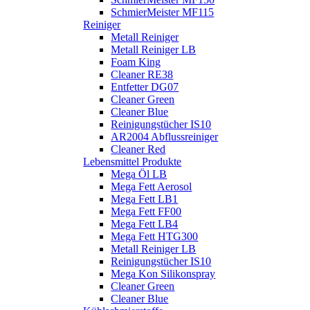
SchmierMeister MF115
Reiniger
Metall Reiniger
Metall Reiniger LB
Foam King
Cleaner RE38
Entfetter DG07
Cleaner Green
Cleaner Blue
Reinigungstücher IS10
AR2004 Abflussreiniger
Cleaner Red
Lebensmittel Produkte
Mega Öl LB
Mega Fett Aerosol
Mega Fett LB1
Mega Fett FF00
Mega Fett LB4
Mega Fett HTG300
Metall Reiniger LB
Reinigungstücher IS10
Mega Kon Silikonspray
Cleaner Green
Cleaner Blue