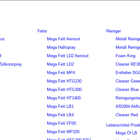
Fette
Reiniger
lus
Mega Fett Aerosol
Metall Reinig
Mega Haftspray
Metall Reinig
B
Mega Fett LD2 Aerosol
Foam King
ilikonspray
Mega Fett LD2
Cleaner RE3
Mega Fett MP4
Entfetter DG
Mega Fett HTG230
Cleaner Gree
Mega Fett HTG300
Cleaner Blue
Mega Fett HT1400
Reinigungstü
Mega Fett LB1
AR2004 Abflu
Mega Fett LB4
Cleaner Red
Mega Fett FF00
Lebensmittel Prod
Mega Fett MP320
Mega Öl LB