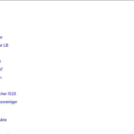
er
er LB
8
07
n
cher IS10
ssreiniger
ukte