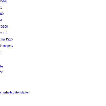
rosol
B1
F00
B4
TG300
er LB
cher IS10
ikonspray
n
fe
P2
cherheitsdatenblätter