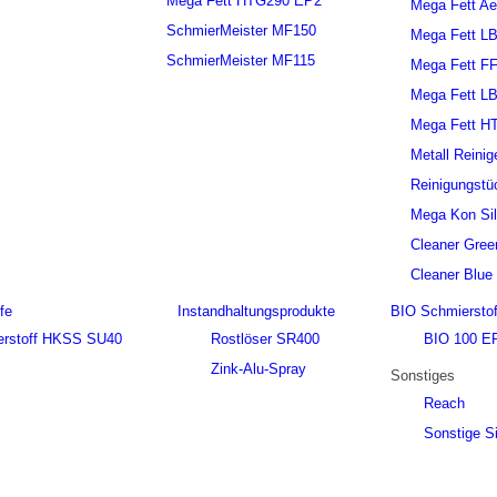
Mega Fett HTG290 EP2
Mega Fett Ae
SchmierMeister MF150
Mega Fett L
SchmierMeister MF115
Mega Fett F
Mega Fett L
Mega Fett H
Metall Reinig
Reinigungstü
Mega Kon Sil
Cleaner Gree
Cleaner Blue
fe
Instandhaltungsprodukte
BIO Schmierstof
erstoff HKSS SU40
Rostlöser SR400
BIO 100 E
Zink-Alu-Spray
Sonstiges
Reach
Sonstige Si