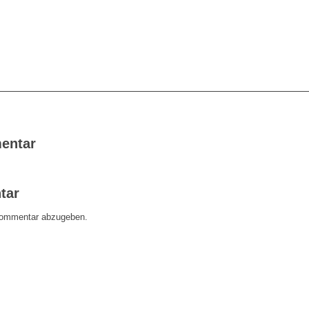
entar
tar
Kommentar abzugeben.