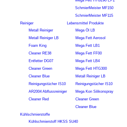
Mega Fett HTG290 EP2
SchmierMeister MF150
SchmierMeister MF115
Reiniger
Lebensmittel Produkte
Metall Reiniger
Mega Öl LB
Metall Reiniger LB
Mega Fett Aerosol
Foam King
Mega Fett LB1
Cleaner RE38
Mega Fett FF00
Entfetter DG07
Mega Fett LB4
Cleaner Green
Mega Fett HTG300
Cleaner Blue
Metall Reiniger LB
Reinigungstücher IS10
Reinigungstücher IS10
AR2004 Abflussreiniger
Mega Kon Silikonspray
Cleaner Red
Cleaner Green
Cleaner Blue
Kühlschmierstoffe
Kühlschmierstoff HKSS SU40